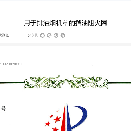
用于排油烟机罩的挡油阻火网
次浏览
|
|
分享到:
082302000154号