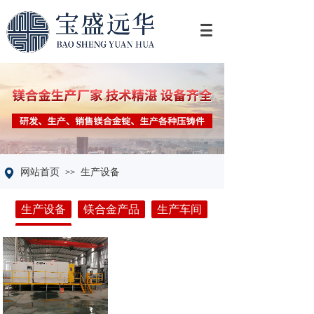
网站首页
生产设备
>>
生产设备
镁合金产品
生产车间
仪器设备