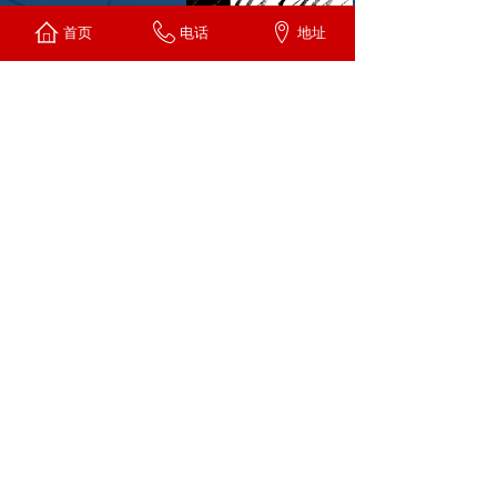
首页
电话
地址
NEWS CENTER
新闻中心
2018年2月7日-8日，公司与太原科技大
学、中科院煤化所分别签订了战略联盟协
议，建立了长期的合作关系
【详细】